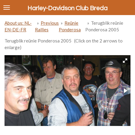
Ga
Harley-Davidson Club Breda
direct
naar
About us: NL-
»
Previous
»
Reünie
»
Terugblik reünie
de
EN-DE-FR
Rallies
Ponderosa
Ponderosa 2005
hoofdinhoud
Terugblik reünie Ponderosa 2005 (Click on the 2 arrows to
enlarge)