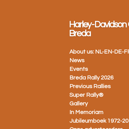
Ga
direct
naar
Harley-Davidson 
de
hoofdinhoud
Breda
About us: NL-EN-DE-F
News
Events
Breda Rally 2026
Previous Rallies
Super Rally®
Gallery
In Memoriam
Jubileumboek 1972-20