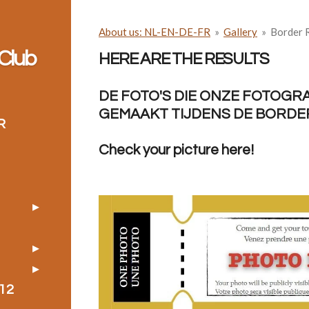
About us: NL-EN-DE-FR
»
Gallery
»
Border
Club
HERE ARE THE RESULTS
DE FOTO'S DIE ONZE FOTOGR
GEMAAKT TIJDENS DE BORDE
R
Check your picture here!
12